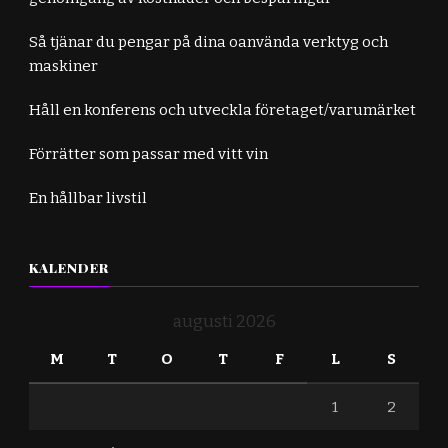
Så tjänar du pengar på dina oanvända verktyg och
maskiner
Håll en konferens och utveckla företaget/varumärket
Förrätter som passar med vitt vin
En hållbar livstil
KALENDER
augusti 2026
M
T
O
T
F
L
S
1
2