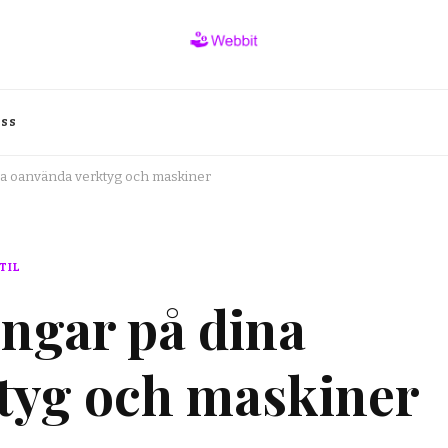
oss
na oanvända verktyg och maskiner
TIL
engar på dina
tyg och maskiner