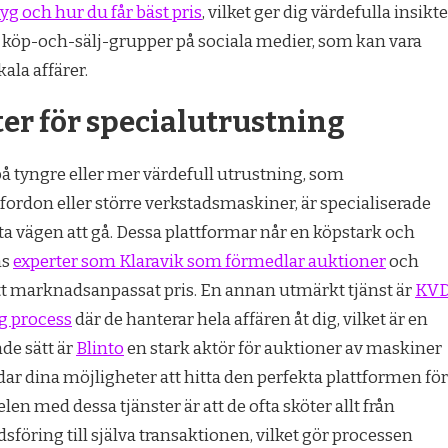
g och hur du får bäst pris
, vilket ger dig värdefulla insikte
a köp-och-sälj-grupper på sociala medier, som kan vara
kala affärer.
er för specialutrustning
å tyngre eller mer värdefull utrustning, som
ordon eller större verkstadsmaskiner, är specialiserade
ta vägen att gå. Dessa plattformar når en köpstark och
ns
experter som Klaravik som förmedlar auktioner
och
ett marknadsanpassat pris. En annan utmärkt tjänst är
KV
g process
där de hanterar hela affären åt dig, vilket är en
nde sätt är
Blinto
en stark aktör för auktioner av maskiner
dar dina möjligheter att hitta den perfekta plattformen för
len med dessa tjänster är att de ofta sköter allt från
föring till själva transaktionen, vilket gör processen