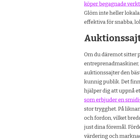
köper begagnade verkty
Glöm inte heller lokal
effektiva för snabba, lo
Auktionssajt
Om du däremot sitter p
entreprenadmaskiner, f
auktionssajter den bäs
kunnig publik. Det fin
hjälper dig att uppnå 
som erbjuder en smidi
stor trygghet. På likna
och fordon, vilket bred
just dina föremål. Förde
värdering och marknads