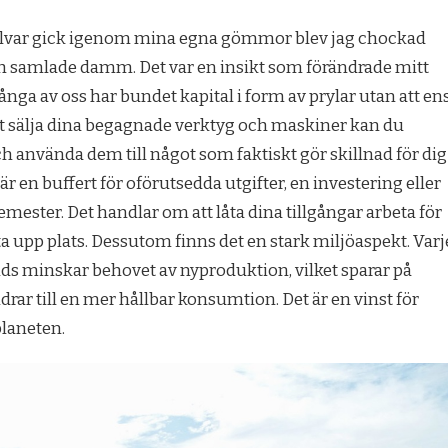
allvar gick igenom mina egna gömmor blev jag chockad
h samlade damm. Det var en insikt som förändrade mitt
Många av oss har bundet kapital i form av prylar utan att en
t sälja dina begagnade verktyg och maskiner kan du
h använda dem till något som faktiskt gör skillnad för dig
är en buffert för oförutsedda utgifter, en investering eller
emester. Det handlar om att låta dina tillgångar arbeta för
ra ta upp plats. Dessutom finns det en stark miljöaspekt. Varj
s minskar behovet av nyproduktion, vilket sparar på
drar till en mer hållbar konsumtion. Det är en vinst för
laneten.