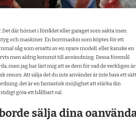
r. Det där hörnet i förrådet eller garaget som sakta men
rktyg och maskiner. En borrmaskin som köptes för ett
ammal såg som ersatts av en nyare modell, eller kanske en
rvts men aldrig kommit till användning. Dessa föremål
, men jag har lärt mig att se dem för vad de verkligen är
 resurs. Att sälja det du inte använder är inte bara ett sät
ordning, det är en fantastisk möjlighet att stärka din
digt göra ett hållbart val.
 borde sälja dina oanvänd