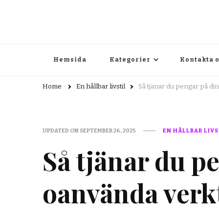
webbit.se
Allt du behöver veta för en bättre livstil
Hemsida
Kategorier
Kontakta 
Home
En hållbar livstil
Så tjänar du pengar på di
UPDATED ON
SEPTEMBER 26, 2025
EN HÅLLBAR LIVS
Så tjänar du p
oanvända verk