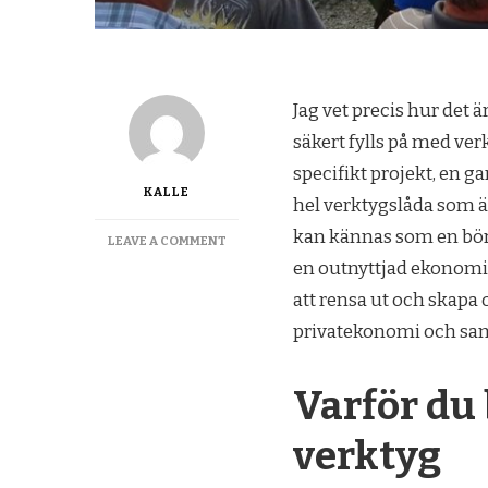
Jag vet precis hur det ä
säkert fylls på med ve
specifikt projekt, en g
KALLE
hel verktygslåda som ä
kan kännas som en börda
ON
LEAVE A COMMENT
SÅ
en outnyttjad ekonomisk
TJÄNAR
att rensa ut och skapa 
DU
PENGAR
privatekonomi och samti
PÅ
DINA
OANVÄNDA
Varför du
VERKTYG
OCH
verktyg
MASKINER