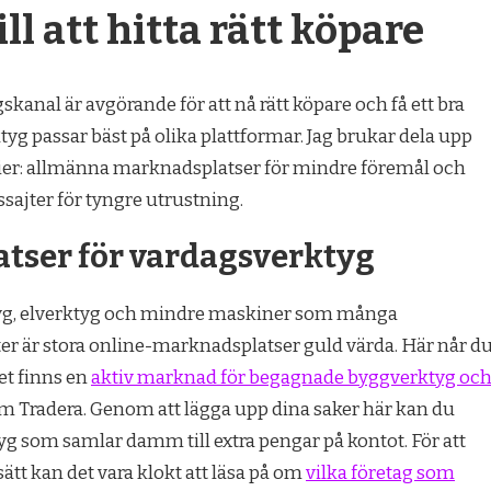
ll att hitta rätt köpare
ngskanal är avgörande för att nå rätt köpare och få ett bra
ktyg passar bäst på olika plattformar. Jag brukar dela upp
rier: allmänna marknadsplatser för mindre föremål och
sajter för tyngre utrustning.
tser för vardagsverktyg
yg, elverktyg och mindre maskiner som många
ter är stora online-marknadsplatser guld värda. Här når d
et finns en
aktiv marknad för begagnade byggverktyg oc
om Tradera. Genom att lägga upp dina saker här kan du
g som samlar damm till extra pengar på kontot. För att
sätt kan det vara klokt att läsa på om
vilka företag som