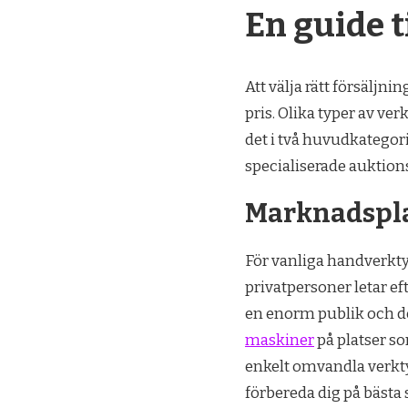
En guide ti
Att välja rätt försäljni
pris. Olika typer av ver
det i två huvudkatego
specialiserade auktions
Marknadspla
För vanliga handverkt
privatpersoner letar ef
en enorm publik och d
maskiner
på platser s
enkelt omvandla verkty
förbereda dig på bästa 