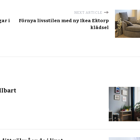
NEXT ARTICLE
gar i
Förnya livsstilen med ny Ikea Ektorp
klädsel
llbart