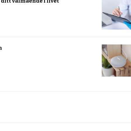
 ditt välmående i livet
m