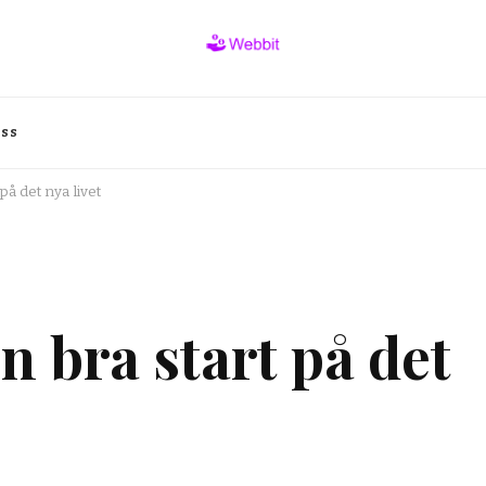
oss
på det nya livet
n bra start på det