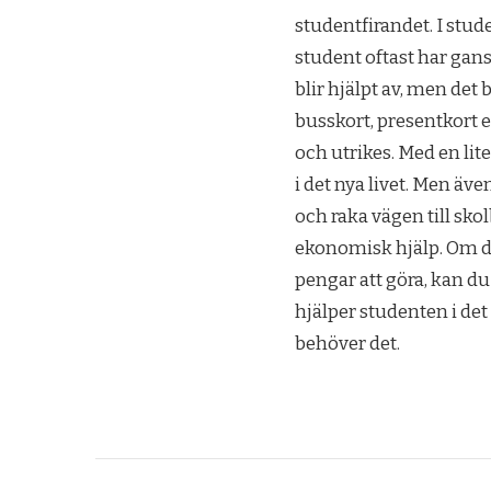
studentfirandet. I stu
student oftast har gan
blir hjälpt av, men det 
busskort, presentkort e
och utrikes. Med en lit
i det nya livet. Men äv
och raka vägen till sk
ekonomisk hjälp. Om du
pengar att göra, kan du 
hjälper studenten i det 
behöver det.