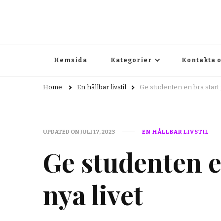
webbit.se
Allt du behöver veta för en bättre livstil
Hemsida
Kategorier
Kontakta 
Home
En hållbar livstil
Ge studenten en bra start 
UPDATED ON
JULI 17, 2023
EN HÅLLBAR LIVSTIL
Ge studenten e
nya livet