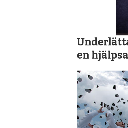
Underlätta
en hjälps