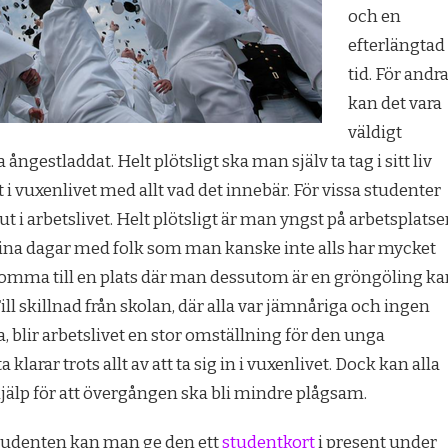
och en
efterlängtad
tid. För andr
kan det vara
väldigt
gestladdat. Helt plötsligt ska man själv ta tag i sitt liv
t i vuxenlivet med allt vad det innebär. För vissa studenter
ut i arbetslivet. Helt plötsligt är man yngst på arbetsplats
ina dagar med folk som man kanske inte alls har mycket
mma till en plats där man dessutom är en gröngöling ka
ill skillnad från skolan, där alla var jämnåriga och ingen
, blir arbetslivet en stor omställning för den unga
klarar trots allt av att ta sig in i vuxenlivet. Dock kan alla
hjälp för att övergången ska bli mindre plågsam.
 studenten kan man ge den ett
studentkort
i present under