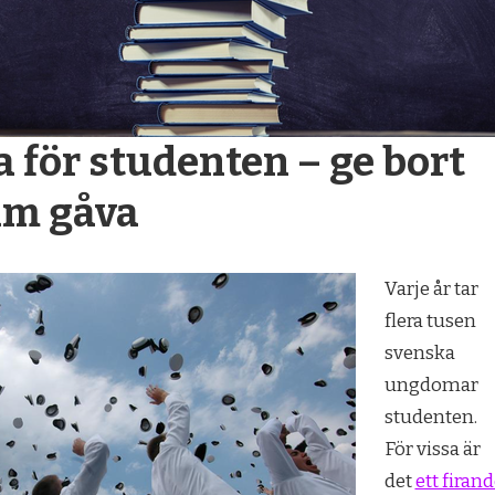
 för studenten – ge bort
am gåva
Varje år tar
flera tusen
svenska
ungdomar
studenten.
För vissa är
det
ett firan