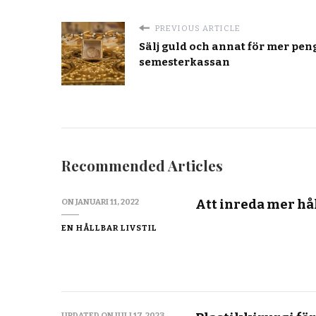
PREVIOUS ARTICLE
Sälj guld och annat för mer pen
semesterkassan
Recommended Articles
Att inreda mer hå
ON
JANUARI 11, 2022
EN HÅLLBAR LIVSTIL
UPDATED ON
JULI 17, 2023