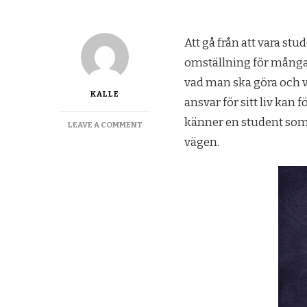
Att gå från att vara stu
omställning för många 
vad man ska göra och v
KALLE
ansvar för sitt liv kan f
känner en student som i
ON
LEAVE A COMMENT
GE
vägen.
STUDENTEN
EN
BRA
START
PÅ
DET
NYA
LIVET