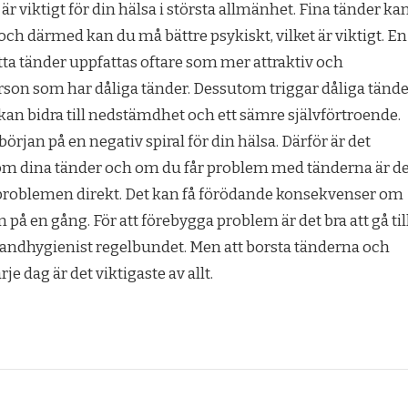
är viktigt för din hälsa i största allmänhet. Fina tänder ka
 och därmed kan du må bättre psykiskt, vilket är viktigt. En
ta tänder uppfattas oftare som mer attraktiv och
son som har dåliga tänder. Dessutom triggar dåliga tände
kan bidra till nedstämdhet och ett sämre självförtroende.
örjan på en negativ spiral för din hälsa. Därför är det
d om dina tänder och om du får problem med tänderna är d
r problemen direkt. Det kan få förödande konsekvenser om
m på en gång. För att förebygga problem är det bra att gå til
 tandhygienist regelbundet. Men att borsta tänderna och
e dag är det viktigaste av allt.