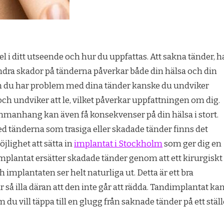
el i ditt utseende och hur du uppfattas. Att sakna tänder, h
ndra skador på tänderna påverkar både din hälsa och din
Om du har problem med dina tänder kanske du undviker
 undviker att le, vilket påverkar uppfattningen om dig.
mmanhang kan även få konsekvenser på din hälsa i stort.
 tänderna som trasiga eller skadade tänder finns det
öjlighet att sätta in
implantat i Stockholm
som ger dig en
implantat ersätter skadade tänder genom att ett kirurgiskt
implantaten ser helt naturliga ut. Detta är ett bra
r så illa däran att den inte går att rädda. Tandimplantat ka
 du vill täppa till en glugg från saknade tänder på ett ställ