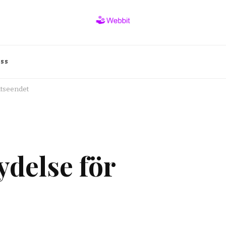
oss
utseendet
delse för