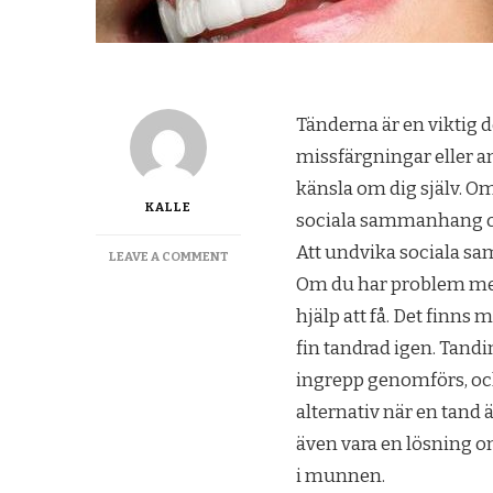
Tänderna är en viktig d
missfärgningar eller a
känsla om dig själv. 
KALLE
sociala sammanhang och
Att undvika sociala sa
ON
LEAVE A COMMENT
TÄNDERNAS
Om du har problem med
BETYDELSE
hjälp att få. Det finns m
FÖR
UTSEENDET
fin tandrad igen. Tand
ingrepp genomförs, och 
alternativ när en tand ä
även vara en lösning om
i munnen.