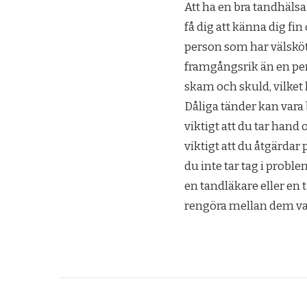
Att ha en bra tandhälsa 
få dig att känna dig fin
person som har välsköt
framgångsrik än en per
skam och skuld, vilket 
Dåliga tänder kan vara b
viktigt att du tar han
viktigt att du åtgärda
du inte tar tag i proble
en tandläkare eller en
rengöra mellan dem varj