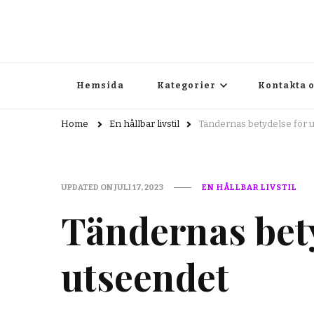
webbit.se
Allt du behöver veta för en bättre livstil
Hemsida
Kategorier
Kontakta 
Home
En hållbar livstil
Tändernas betydelse för 
UPDATED ON
JULI 17, 2023
EN HÅLLBAR LIVSTIL
Tändernas bety
utseendet