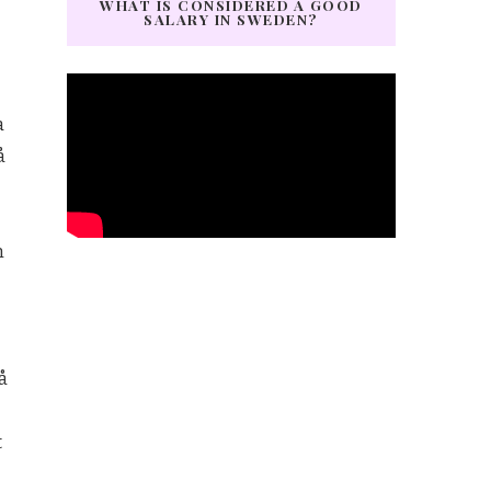
WHAT IS CONSIDERED A GOOD
SALARY IN SWEDEN?
a
å
n
å
t