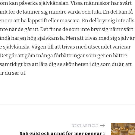
om kan påverka självkänslan. Vissa människor har svårt
mink för de känner sig mindre värda och fula. En del kan få
nom att ha läppstift eller mascara. En del bryr sig inte alls
nte när de går ut. Det finns de som inte bryr sig nämnvärt
då har en hög självkänsla. Men att trivas med sig själv är
 självkänsla. Vägen till att trivas med utseendet varierar
. Det går att göra många förbättringar som ger en bättre
amtidigt bra att lära dig se skönheten i dig som du är, att
ur du ser ut.
NEXT ARTICLE
Sälj guld och annat för mer pengar i