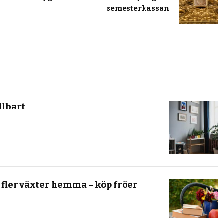
semesterkassan
llbart
 fler växter hemma – köp fröer