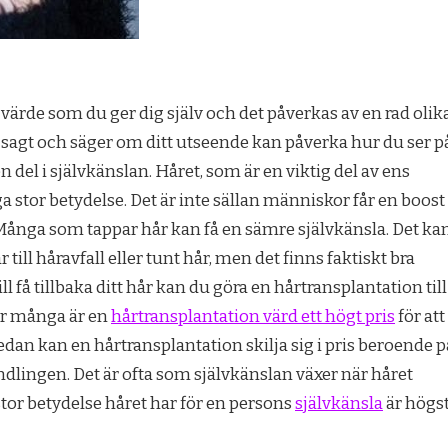
t värde som du ger dig själv och det påverkas av en rad olik
r sagt och säger om ditt utseende kan påverka hur du ser p
en del i självkänslan. Håret, som är en viktig del av ens
 stor betydelse. Det är inte sällan människor får en boost
t. Många som tappar hår kan få en sämre självkänsla. Det ka
 till håravfall eller tunt hår, men det finns faktiskt bra
 få tillbaka ditt hår kan du göra en hårtransplantation till
För många är en
hårtransplantation värd ett högt pris
för att
Sedan kan en hårtransplantation skilja sig i pris beroende p
lingen. Det är ofta som självkänslan växer när håret
tor betydelse håret har för en persons
självkänsla
är högs