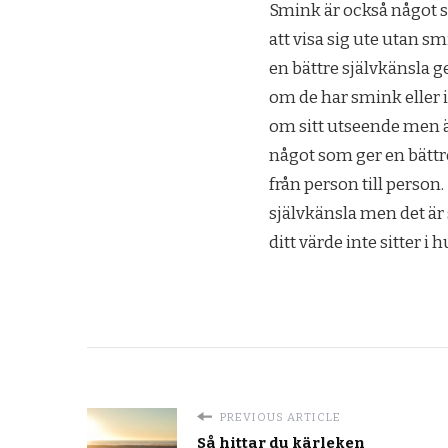
Smink är också något s
att visa sig ute utan s
en bättre självkänsla ge
om de har smink eller i
om sitt utseende men än
något som ger en bättre
från person till person
självkänsla men det är s
ditt värde inte sitter i h
PREVIOUS ARTICLE
Så hittar du kärleken