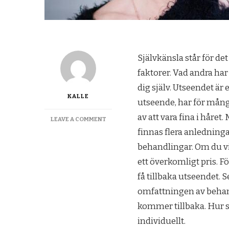
Självkänsla står för de
faktorer. Vad andra ha
dig själv. Utseendet är 
KALLE
utseende, har för många
av att vara fina i håre
ON
LEAVE A COMMENT
UTSEENDETS
finnas flera anledningar
BETYDELSE
behandlingar. Om du vill
FÖR
SJÄLVKÄNSLAN
ett överkomligt pris. 
få tillbaka utseendet. 
omfattningen av behand
kommer tillbaka. Hur s
individuellt.