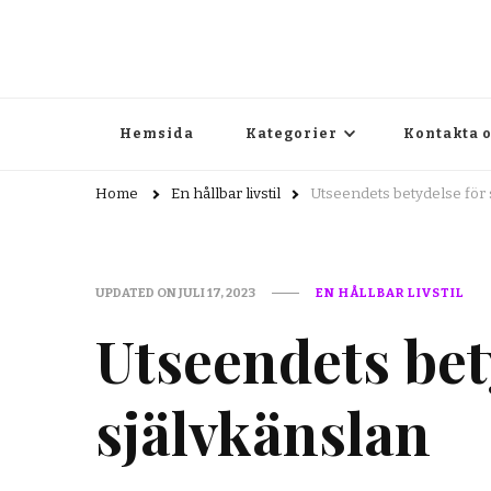
webbit.se
Allt du behöver veta för en bättre livstil
Hemsida
Kategorier
Kontakta 
Home
En hållbar livstil
Utseendets betydelse för 
UPDATED ON
JULI 17, 2023
EN HÅLLBAR LIVSTIL
Utseendets bet
självkänslan