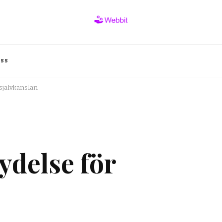
oss
självkänslan
ydelse för